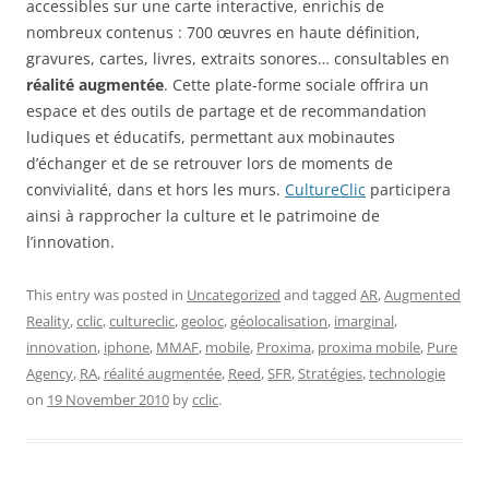
accessibles sur une carte interactive, enrichis de
nombreux contenus : 700 œuvres en haute définition,
gravures, cartes, livres, extraits sonores… consultables en
réalité augmentée
. Cette plate-forme sociale offrira un
espace et des outils de partage et de recommandation
ludiques et éducatifs, permettant aux mobinautes
d’échanger et de se retrouver lors de moments de
convivialité, dans et hors les murs.
CultureClic
participera
ainsi à rapprocher la culture et le patrimoine de
l’innovation.
This entry was posted in
Uncategorized
and tagged
AR
,
Augmented
Reality
,
cclic
,
cultureclic
,
geoloc
,
géolocalisation
,
imarginal
,
innovation
,
iphone
,
MMAF
,
mobile
,
Proxima
,
proxima mobile
,
Pure
Agency
,
RA
,
réalité augmentée
,
Reed
,
SFR
,
Stratégies
,
technologie
on
19 November 2010
by
cclic
.