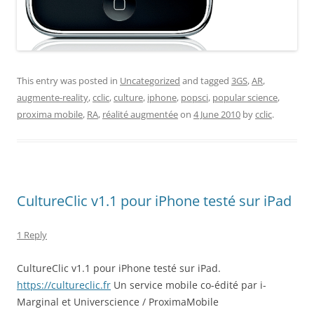
This entry was posted in
Uncategorized
and tagged
3GS
,
AR
,
augmente-reality
,
cclic
,
culture
,
iphone
,
popsci
,
popular science
,
proxima mobile
,
RA
,
réalité augmentée
on
4 June 2010
by
cclic
.
CultureClic v1.1 pour iPhone testé sur iPad
1 Reply
CultureClic v1.1 pour iPhone testé sur iPad.
https://cultureclic.fr
Un service mobile co-édité par i-
Marginal et Universcience / ProximaMobile