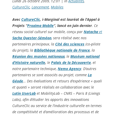
Lundi 26 octobre 2009, 12:01
|
in
Actualités
,
CultureClic
,
Lancement
,
Mobiles
Avec
CultureClic
, i-Marginal est lauréat
de l’Appel à
Projets “
Proxima Mobile
“, lancé en juin dernier
. Ce
réseau social culturel sur mobile, conçu par
Natacha
et
Sacha Quester-Séméon
, sera réalisé avec nos
partenaires principaux, la
Cité des sciences
(co-pilote
du projet), la
Bibliothèque nationale de France
, la
Réunion des musées nationaux
, le
Muséum national
d’Histoire naturelle
,
le
Palais de la Découverte
, et
notre partenaire technique,
Nemo Agency
. D’autres
partenaires se sont associés au projet, comme
La
Géode
…
Des évaluations et retours d’expérience « quali
et quanti » seront réalisés en collaboration avec le
Lutin UserLab
et MobilityLab – CNRS – Paris 8 (Livings
Labs), afin d’étudier les apports des innovations
CultureClic au service de l’industrie culturelle en termes
de compétitivité et d’amélioration des processus et de