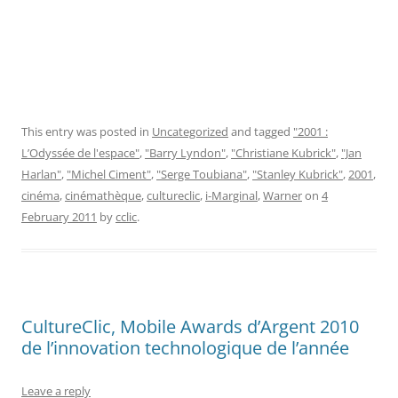
This entry was posted in
Uncategorized
and tagged
"2001 :
L’Odyssée de l'espace"
,
"Barry Lyndon"
,
"Christiane Kubrick"
,
"Jan
Harlan"
,
"Michel Ciment"
,
"Serge Toubiana"
,
"Stanley Kubrick"
,
2001
,
cinéma
,
cinémathèque
,
cultureclic
,
i-Marginal
,
Warner
on
4
February 2011
by
cclic
.
CultureClic, Mobile Awards d’Argent 2010
de l’innovation technologique de l’année
Leave a reply