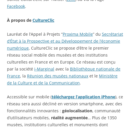
Facebook
.
À propos de
CultureClic
Lauréat de l’Appel à Projets “
Proxima Mobile
” du
Secrétariat
d’État à la Prospective et au Développement de l’économie
numérique
, CultureClic se propose d’être le premier
réseau social mobile des musées et des institutions
culturelles en France et en Europe. Ce réseau est conçu
par la société
i-Marginal
avec la
Bibliothèque nationale de
France
, la
Réunion des musées nationaux
et le
Ministère
de la Culture et de la Communication
.
Accessible sur mobile (
téléchargez l’application iPhone
), ce
réseau sera aussi décliné en version smartphone, avec des
fonctionnalités innovantes :
géolocalisation
, communauté
d’utilisateurs mobiles,
réalité augmentée
… Plus de 1350
musées, institutions culturelles et monuments dont