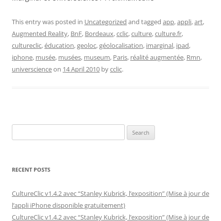
This entry was posted in
Uncategorized
and tagged
app
,
appli
,
art
,
Augmented Reality
,
BnF
,
Bordeaux
,
cclic
,
culture
,
culture.fr
,
cultureclic
,
éducation
,
geoloc
,
géolocalisation
,
imarginal
,
ipad
,
iphone
,
musée
,
musées
,
museum
,
Paris
,
réalité augmentée
,
Rmn
,
universcience
on
14 April 2010
by
cclic
.
Search
for:
RECENT POSTS
CultureClic v1.4.2 avec “Stanley Kubrick, l’exposition” (Mise à jour de
l’appli iPhone disponible gratuitement)
CultureClic v1.4.2 avec “Stanley Kubrick, l’exposition” (Mise à jour de