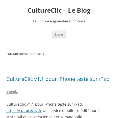
CultureClic – Le Blog
La Culture Augmentée sur mobile
Skip
Menu
to
content
TAG ARCHIVES:
BORDEAUX
CultureClic v1.1 pour iPhone testé sur iPad
1 Reply
CultureClic v1.1 pour iPhone testé sur iPad.
https://cultureclic.fr
Un service mobile co-édité par i-
Marginal et Universcience / ProximaMobile