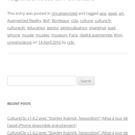
This entry was posted in
Uncategorized
and tagged
app
,
appli
,
art
,
Augmented Reality
,
BnF
,
Bordeaux
,
cclic
,
culture
,
culture.fr
,
cultureclic
,
éducation
,
geoloc
,
géolocalisation
,
imarginal
,
ipad
,
iphone
,
musée
,
musées
,
museum
,
Paris
,
réalité augmentée
,
Rmn
,
universcience
on
14 April 2010
by
cclic
.
Search
for:
RECENT POSTS
CultureClic v1.4.2 avec “Stanley Kubrick, l’exposition” (Mise à jour de
l’appli iPhone disponible gratuitement)
CultureClic v1.4.2 avec “Stanley Kubrick, l’exposition” (Mise à jour de