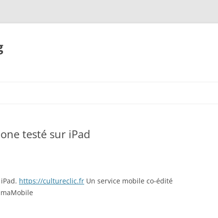
g
Skip
to
content
hone testé sur iPad
 iPad.
https://cultureclic.fr
Un service mobile co-édité
ximaMobile