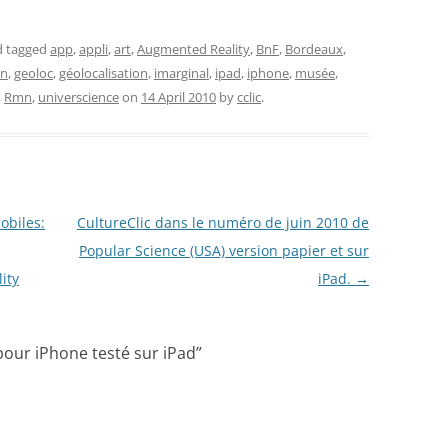
 tagged
app
,
appli
,
art
,
Augmented Reality
,
BnF
,
Bordeaux
,
on
,
geoloc
,
géolocalisation
,
imarginal
,
ipad
,
iphone
,
musée
,
,
Rmn
,
universcience
on
14 April 2010
by
cclic
.
obiles:
CultureClic dans le numéro de juin 2010 de
Popular Science (USA) version papier et sur
ity
iPad.
→
 pour iPhone testé sur iPad
”